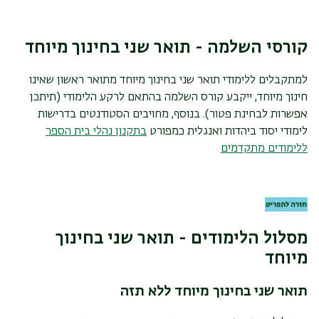
פולאקביץ יעקב
קורסי השלמה - תואר שני בחינוך מיוחד
jacob.polakiewicz@biu.ac.il
למתקבלים ללימודי תואר שני בחינוך מיוחד מתואר ראשון שאינו
חינוך מיוחד, ייקבע קורס השלמה בהתאם לרקע הלימודי (תיתכן
אפשרות לבחינת פטור). בנוסף, מחויבים הסטודנטים בדרישות
לימודי יסוד ביהדות ואנגלית כמפורט
בתקנון נהלי בית הספר
ללימודים מתקדמים
ד"ר
קחטה שני
ראשת התכנית ללקויות למידה (מ"מ)
מסלול הלימודים - תואר שני בחינוך
shani.kahta@biu.ac.il
מיוחד
תואר שני בחינוך מיוחד ללא תזה
ד"ר