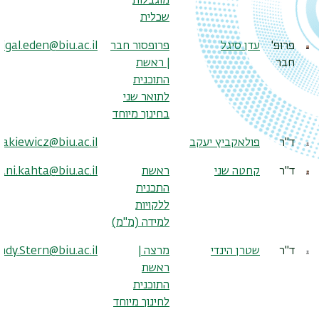
מוגבלות
שכלית
פרופ'
עדן סיגל
פרופסור חבר
sigal.eden@biu.ac.il
חבר
| ראשת
התוכנית
לתואר שני
בחינוך מיוחד
ד"ר
פולאקביץ יעקב
lakiewicz@biu.ac.il
ד"ר
קחטה שני
ראשת
ani.kahta@biu.ac.il
התכנית
ללקויות
למידה (מ"מ)
ד"ר
שטרן הינדי
מרצה |
ndy.Stern@biu.ac.il
ראשת
התוכנית
לחינוך מיוחד