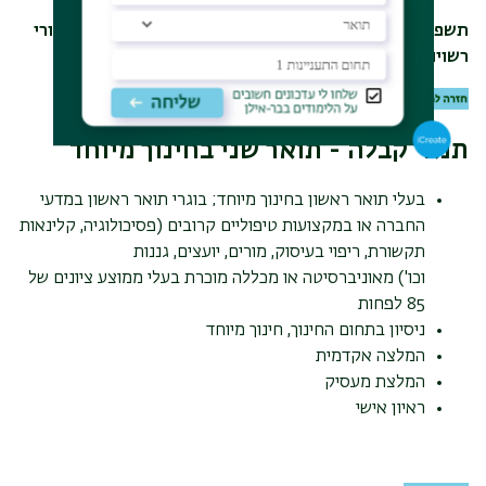
תשפ"ד - התוכנית אינה סופית וייתכנו שינויים (כפוף לאישורי
רשויות האוניברסיטה).
תנאי קבלה - תואר שני בחינוך מיוחד
בעלי תואר ראשון בחינוך מיוחד; בוגרי תואר ראשון במדעי
החברה או במקצועות טיפוליים קרובים (פסיכולוגיה, קלינאות
תקשורת, ריפוי בעיסוק, מורים, יועצים, גננות
וכו') מאוניברסיטה או מכללה מוכרת בעלי ממוצע ציונים של
85 לפחות
ניסיון בתחום החינוך, חינוך מיוחד
המלצה אקדמית
המלצת מעסיק
ראיון אישי