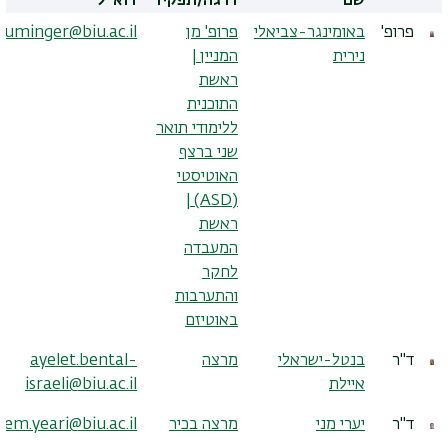
שם
דרגה/תפקיד
דוא"ל
פרופ'
באומינגר-צביאלי
פרופ' מן
bauminger@biu.ac.il
נירית
המניין |
ראשת
התוכנית
ללימודי תואר
שני ברצף
האוטיסטי
(ASD) |
ראשת
המעבדה
לחקר
והתערבות
באוטיזם
ד"ר
בנטל-ישראלי
מרצה
ayelet.bental-
איילת
israeli@biu.ac.il
ד"ר
יערי מני
מרצה בכיר
m.yeari@biu.ac.il