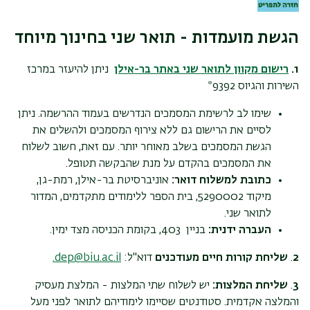
הגשת מועמדות - תואר שני בחינוך מיוחד
1.
רישום מקוון לתואר שני באתר בר-אילן
ניתן להיעזר במרכז
השירות והגיוס 9392*
שימו לב לרשימת המסמכים הנדרשים בעמוד ההרשמה. ניתן
לסיים את הרישום גם ללא צירוף המסמכים ולהשלים את
הגשת המסמכים בשלב מאוחר יותר. עם זאת, חשוב לשלוח
את המסמכים בהקדם על מנת שהבקשה תטופל.
כתובת למשלוח דואר:
אוניברסיטת בר-אילן, רמת-גן,
מיקוד 5290002, בית הספר ללימודים מתקדמים, המדור
לתואר שני.
העברה ידנית:
בניין 403, בקומת הכניסה מצד ימין.
2
.
שליחת קורות חיים מעודכנים
דוא"ל:
dep@biu.ac.il
.
3
.
שליחת המלצות:
יש לשלוח שתי המלצות - המלצת מעסיק
והמלצה אקדמית. סטודנטים שסיימו לימודיהם לתואר לפני מעל