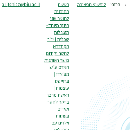
פרופ'
ליפשיץ חפציבה
ראשת
a.lifshitz@biu.ac.il
התוכנית
לתואר שני
חינוך מיוחד-
מוגבלות
שכלית | יו"ר
הקתדרא
לחקר וקידום
כושר השתנות
האדם ע"ש
מצ'אדו |
פרוייקט
עוצמות |
ראשת מרכז
בייקר לחקר
וקידום
פעוטות
וילדים עם