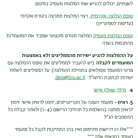
לשנתיים, יכולים להגיש שתי המלצות מעסיק במקום.
טופס המלצה אקדמית
רצוי המלצות ממרצה בקורס אקדמי
(עדיפות לסמינריון)
טופס המלצת מעסיק
המלצה מגורם מקצועי שמכיר את המועמד/ת
מהתנסות בשדה
על ההמלצות להגיע ישירות מהממליצים ולא באמצעות
המועמדים לקבלה
. (יש להעביר לממליצים את טופס ההמלצה עם
פרטי המועמד ממולאים בתחילת ההמלצה). על הממליצים לשלוח
ישירות לכתובת הדוא"ל:
dep@biu.ac.il
.
4.
מילוי שאלון אישי
5. ראיון -
מועמד העונה על הקריטריונים, יוזמן לראיון אישי. זימון
לראיון מותנה בהשלמת כל תהליכי הרישום (1-4) ולאחר קבלת כל
המסמכים הנ"ל.
***אלו הן דרישות מינימום ואין בהן התחייבות לקבל כל מועמד
העומד בתנאים אלה.***