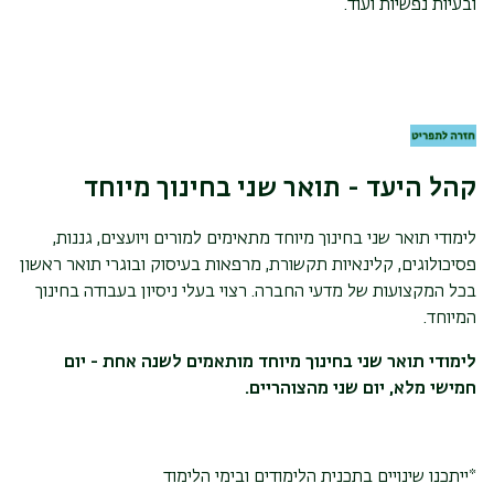
ובעיות נפשיות ועוד.
הקתדרא לחקר וקידום כושר השתנות האדם ע"ש מצ'אדו | פרוייקט
עוצמות | ראשת מרכז בייקר לחקר וקידום פעוטות וילדים עם מוגבלות
שכלית
hefziba.lifshitz@biu.ac.il
קהל היעד - תואר שני בחינוך מיוחד
פרופ' חבר
לימודי תואר שני בחינוך מיוחד מתאימים למורים ויועצים, גננות,
פסיכולוגים, קלינאיות תקשורת, מרפאות בעיסוק ובוגרי תואר ראשון
עדן סיגל
בכל המקצועות של מדעי החברה. רצוי בעלי ניסיון בעבודה בחינוך
פרופסור חבר | ראשת התוכנית לתואר שני בחינוך מיוחד
המיוחד.
sigal.eden@biu.ac.il
לימודי תואר שני בחינוך מיוחד מותאמים לשנה אחת - יום
חמישי מלא, יום שני מהצוהריים.
*ייתכנו שינויים בתכנית הלימודים ובימי הלימוד
ד"ר