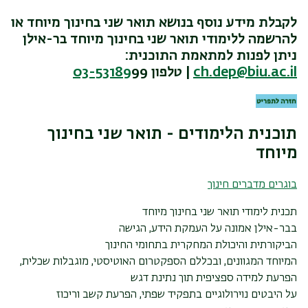
5. ראיון -
מועמד העונה על הקריטריונים, יוזמן לראיון אישי.
עם פרטי המועמד ממולאים בתחילת ההמלצה). על הממליצים
ayelet.bental-israeli@biu.ac.il
לקבלת מידע נוסף בנושא תואר שני בחינוך מיוחד או
לשלוח ישירות לכתובת הדוא"ל:
dep@biu.ac.il
.
זימון לראיון מותנה בהשלמת כל תהליכי הרישום (1-4) ולאחר
להרשמה ללימודי תואר שני בחינוך מיוחד בר-אילן
4.
מילוי שאלון אישי
קבלת כל המסמכים הנ"ל.
ניתן לפנות למתאמת התוכנית:
תנאי קבלה - תואר שני בחינוך מיוחד
5. ראיון -
מועמד העונה על הקריטריונים, יוזמן לראיון אישי.
ch.dep@biu.ac.il
|
טלפון
99
03-53189
זימון לראיון מותנה בהשלמת כל תהליכי הרישום (1-4) ולאחר
ד"ר
קבלת כל המסמכים הנ"ל.
בעלי תואר ראשון בחינוך מיוחד; בוגרי תואר ראשון במדעי
יערי מני
החברה או במקצועות טיפוליים קרובים (פסיכולוגיה, קלינאות
תוכנית הלימודים - תואר שני בחינוך
תקשורת, ריפוי בעיסוק, מורים, יועצים, גננות וכו') מאוניברסיטה
מרצה בכיר
או מכללה מוכרת בעלי ממוצע ציונים של 85 לפחות ניסיון
מיוחד
בתחום החינוך, חינוך מיוחד המלצה אקדמית המלצת מעסיק
menahem.yeari@biu.ac.il
ראיון אישי
בוגרים מדברים חינוך
תכנית לימודי תואר שני בחינוך מיוחד
בבר-אילן אמונה על העמקת הידע, הגישה
פרופ'
הביקורתית והיכולת המחקרית בתחומי החינוך
המיוחד המגוונים, ובכללם הספקטרום האוטיסטי, מוגבלות שכלית,
ליפשיץ חפציבה
הפרעת למידה ספציפית תוך נתינת דגש
על היבטים נוירולוגיים בתפקיד שפתי, הפרעת קשב וריכוז
ראשת התוכנית לתואר שני חינוך מיוחד- מוגבלות שכלית | יו"ר